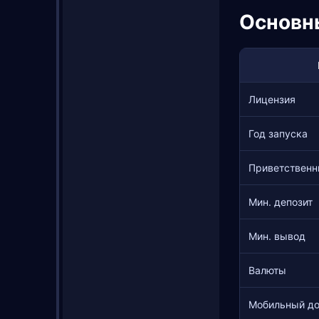
Основн
Лицензия
Год запуска
Приветственн
Мин. депозит
Мин. вывод
Валюты
Мобильный до