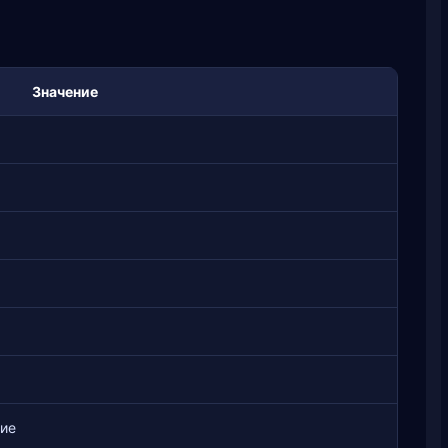
Значение
ние