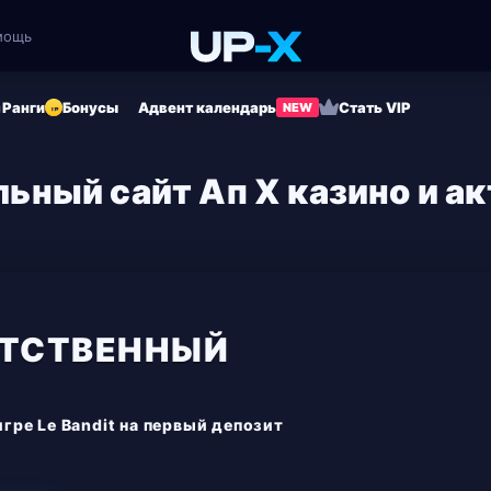
мощь
Ранги
Бонусы
Адвент календарь
Стать VIP
NEW
ьный сайт Ап Х казино и ак
ЕТСТВЕННЫЙ
игре Le Bandit на первый депозит