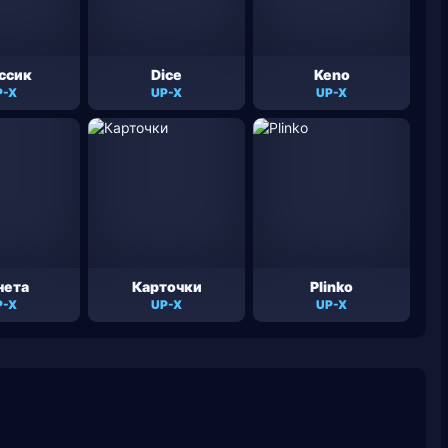
ссик
Dice
Keno
P-X
UP-X
UP-X
нета
Карточки
Plinko
P-X
UP-X
UP-X