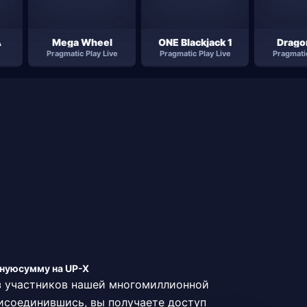
A
Mega Wheel
ONE Blackjack 1
Drago
Pragmatic Play Live
Pragmatic Play Live
Pragmatic
пную
сумму на UP-X
з участников нашей многомиллионной
исоединившись, вы получаете доступ