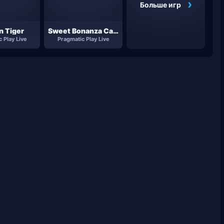
Больше игр
n Tiger
Sweet Bonanza CandyLand
 Play Live
Pragmatic Play Live