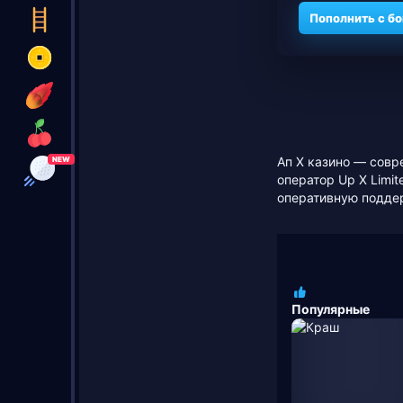
Пополнить с б
Ап Х казино — совр
NEW
оператор Up X Limit
оперативную поддер
Популярные