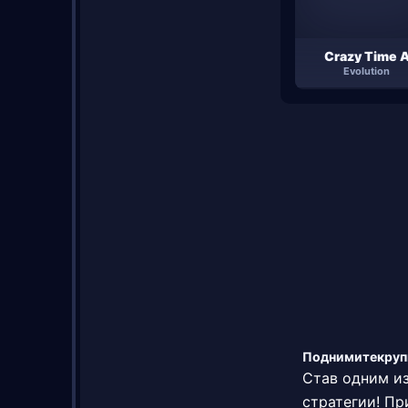
Crazy Time 
Evolution
Поднимите
кру
Став одним и
стратегии! Пр